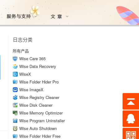
日志分类
所有产品
Wise Care 365
Wise Data Recovery
WiseX
Wise Folder Hider Pro
Wise ImageX
Wise Registry Cleaner
Wise Disk Cleaner
Wise Memory Optimizer
Wise Program Uninstaller
Wise Auto Shutdown
Wise Folder Hider Free