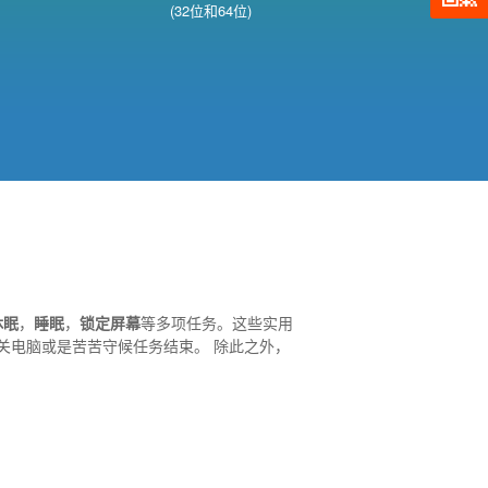
(32位和64位)
休眠
，
睡眠
，
锁定屏幕
等多项任务。这些实用
关电脑或是苦苦守候任务结束。 除此之外，