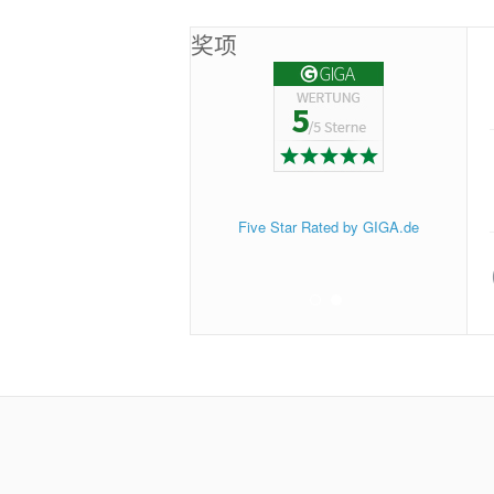
奖项
ftware rated by Baixaki Users
Five Star Rated by GIGA.de