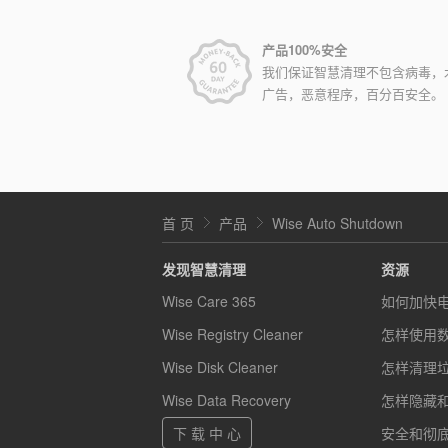
产品100%安全
我们保证智慧清理不包含病毒，
广告，恶意程序，百分百安全。
首 页
产品
Wise Auto Shutdown
发现智慧清理
资源
Wise Care 365
如何加快
Wise Registry Cleaner
怎样使用
Wise Disk Cleaner
怎样清理
Wise Data Recovery
怎样隐藏
下 载 中 心
安全和彻底的