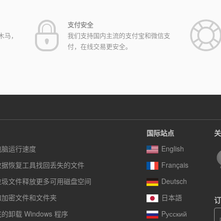
支付安全
木马，
我们支持国内主流的支付宝和微信支
付，在线交易更安全。
国际站点
关
电脑运行速度
English
数据恢复工具找回丢失的文件
Français
垃圾文件释放更多可用磁盘空间
Deutsch
和加密文件和文件夹
日本語
订
卸载 Windows 程序
Pусский