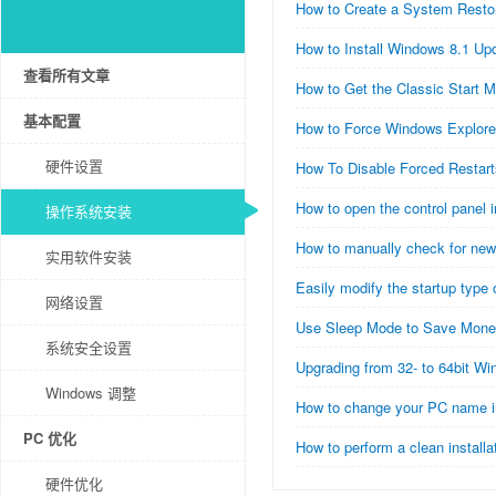
How to Create a System Resto
How to Install Windows 8.1 Up
查看所有文章
How to Get the Classic Start 
基本配置
How to Force Windows Explore
硬件设置
How To Disable Forced Restar
How to open the control panel
操作系统安装
How to manually check for ne
实用软件安装
Easily modify the startup type
网络设置
Use Sleep Mode to Save Mon
系统安全设置
Upgrading from 32- to 64bit W
Windows 调整
How to change your PC name 
PC 优化
How to perform a clean install
硬件优化