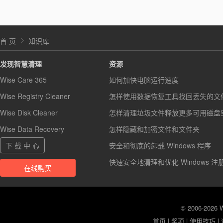
首 页
知识库
发现智慧清理
资源
Wise Care 365
如何加快电脑运行速度
Wise Registry Cleaner
怎样使用数据恢复工具找回丢失的文
Wise Disk Cleaner
怎样清理垃圾文件释放更多可用磁盘
Wise Data Recovery
怎样隐藏和加密文件和文件夹
下 载 中 心
安全和彻底的卸载 Windows 程序
快速安全地清理和优化 Windows 注
在线购买
© 2006-2026
首页
|
奖项
|
使用技巧
|