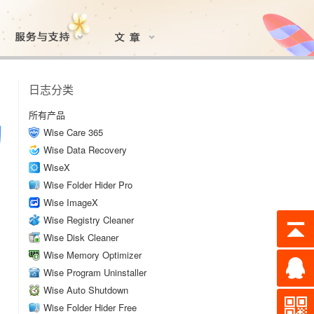
日志分类
所有产品
Wise Care 365
Wise Data Recovery
WiseX
Wise Folder Hider Pro
Wise ImageX
Wise Registry Cleaner
Wise Disk Cleaner
Wise Memory Optimizer
Wise Program Uninstaller
Wise Auto Shutdown
Wise Folder Hider Free