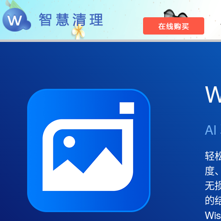
W
A
轻
度
无
的
Wi