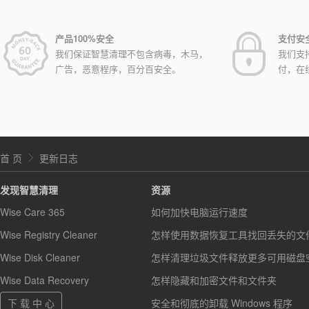
产品100%安全
支付安
我们保证智慧清理不包含病毒，木马，
我们支
广告，恶意程序，百分百安全。
付，在
首 页
更新日志
发现智慧清理
资源
Wise Care 365
如何加快电脑运行速度
Wise Registry Cleaner
怎样使用数据恢复工具找回丢失的文
Wise Disk Cleaner
怎样清理垃圾文件释放更多可用磁盘
Wise Data Recovery
怎样隐藏和加密文件和文件夹
下 载 中 心
安全和彻底的卸载 Windows 程序