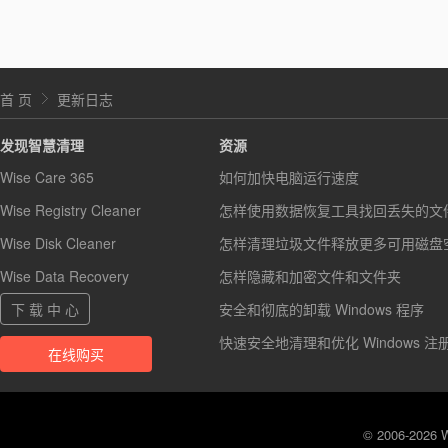
首 页
更新日志
发现智慧清理
资源
Wise Care 365
如何加快电脑运行速度
Wise Registry Cleaner
怎样使用数据恢复工具找回丢失的文
Wise Disk Cleaner
怎样清理垃圾文件释放更多可用磁盘
Wise Data Recovery
怎样隐藏和加密文件和文件夹
下 载 中 心
安全和彻底的卸载 Windows 程序
快速安全地清理和优化 Windows 注
在线购买
© 2006-2026