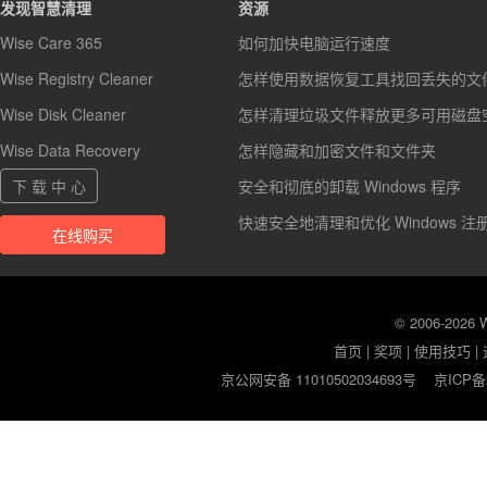
发现智慧清理
资源
Wise Care 365
如何加快电脑运行速度
Wise Registry Cleaner
怎样使用数据恢复工具找回丢失的文
Wise Disk Cleaner
怎样清理垃圾文件释放更多可用磁盘
Wise Data Recovery
怎样隐藏和加密文件和文件夹
下 载 中 心
安全和彻底的卸载 Windows 程序
快速安全地清理和优化 Windows 注
在线购买
© 2006-2026
首页
|
奖项
|
使用技巧
|
京公网安备 11010502034693号
京ICP备