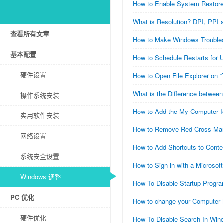
How to Enable System Restor
What is Resolution? DPI, PPI 
查看所有文章
How to Make Windows Troubles
基本配置
How to Schedule Restarts for 
硬件设置
How to Open File Explorer on “
What is the Difference betwee
操作系统安装
How to Add the My Computer I
实用软件安装
How to Remove Red Cross Mark
网络设置
How to Add Shortcuts to Cont
系统安全设置
How to Sign in with a Microsof
Windows 调整
How To Disable Startup Progr
PC 优化
How to change your Computer
硬件优化
How To Disable Search In Win