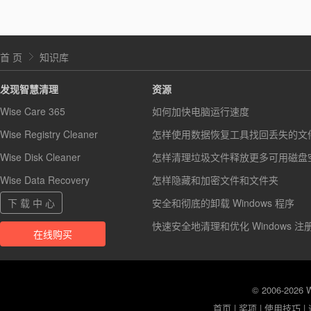
首 页
知识库
发现智慧清理
资源
Wise Care 365
如何加快电脑运行速度
Wise Registry Cleaner
怎样使用数据恢复工具找回丢失的文
Wise Disk Cleaner
怎样清理垃圾文件释放更多可用磁盘
Wise Data Recovery
怎样隐藏和加密文件和文件夹
下 载 中 心
安全和彻底的卸载 Windows 程序
快速安全地清理和优化 Windows 注
在线购买
© 2006-2026
首页
|
奖项
|
使用技巧
|