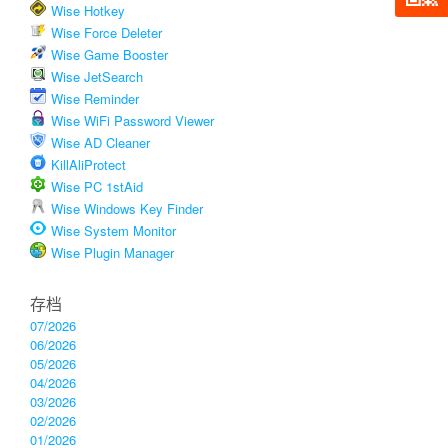
Wise Hotkey
Wise Force Deleter
Wise Game Booster
Wise JetSearch
Wise Reminder
Wise WiFi Password Viewer
Wise AD Cleaner
KillAliProtect
Wise PC 1stAid
Wise Windows Key Finder
Wise System Monitor
Wise Plugin Manager
存档
07/2026
06/2026
05/2026
04/2026
03/2026
02/2026
01/2026