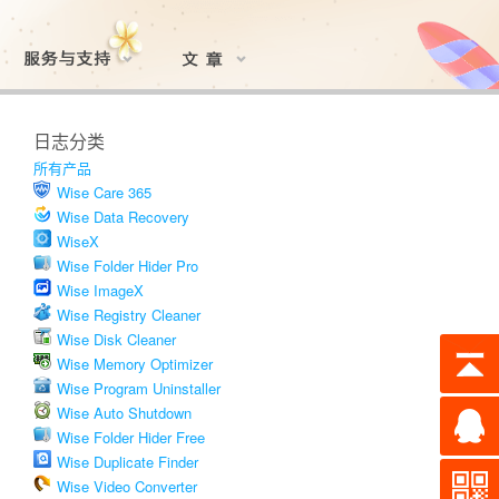
日志分类
所有产品
Wise Care 365
Wise Data Recovery
WiseX
Wise Folder Hider Pro
Wise ImageX
Wise Registry Cleaner
Wise Disk Cleaner
Wise Memory Optimizer
Wise Program Uninstaller
Wise Auto Shutdown
Wise Folder Hider Free
Wise Duplicate Finder
Wise Video Converter