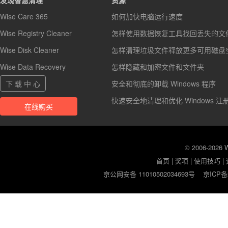
发现智慧清理
资源
Wise Care 365
如何加快电脑运行速度
Wise Registry Cleaner
怎样使用数据恢复工具找回丢失的文
Wise Disk Cleaner
怎样清理垃圾文件释放更多可用磁盘
Wise Data Recovery
怎样隐藏和加密文件和文件夹
下 载 中 心
安全和彻底的卸载 Windows 程序
快速安全地清理和优化 Windows 注
在线购买
© 2006-2026
首页
|
奖项
|
使用技巧
|
京公网安备 11010502034693号
京ICP备