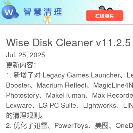
Wise Disk Cleaner v11.2.5
Jul. 25, 2025
更新内容：
1. 新增了对 Legacy Games Launcher、Let
Booster、Macrium Reflect、MagicLine
Photostory、MakeHuman、Max Recorde
Lexware、LG PC Suite、Lightworks、LIN
的清理规则。
2. 优化了迅雷、PowerToys、美图、One