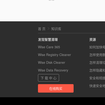
首 页
知识库
发现智慧清理
资源
Wise Care 365
如何加快
Wise Registry Cleaner
怎样使用
Wise Disk Cleaner
怎样清理
Wise Data Recovery
怎样隐藏
下 载 中 心
安全和彻底的
快速安全地
在线购买