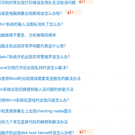
1
打印机时常出现打印错误及排队无法取消问题
1
当家庭电脑频繁出现断网该怎么办呢？
Win7系统的输入法图标消失了怎么办？
电脑故障不要急，分析故障捋顺序
电脑主机出现异常声响都代表这什么呢？
当win7系统开机出现异常警报声该怎么办？
Excel文档打开后出现乱码时该怎么解决？
当使用Word时出现错误需要发送报告的解决办法
win系统出现切换搜狗输入法问题的修复方法
使用Win10系统玩游戏时出现闪退怎么办？
开机黑屏屏幕左上出现checking media提示
教你几个常见蓝屏代码的解释和解决办法
7
脑开机出现disk boot failure时该怎么办呢？