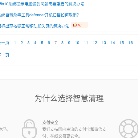
Win10系统提示电脑遇到问题需要重启的解决办法
系统自带杀毒工具defender开机扫描如何取消？
10
鼠标出现按键正常移动却失灵的解决办法
上一页
1
2
3
4
5
6
7
8
9
10
11
12
13
14
15
16
下一页
为什么选择智慧清理
支付安全
木马，
我们支持国内主流的支付宝和微信支
付，在线交易更安全。