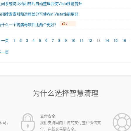
关闭系统防火墙和碎片自动整理会使Vista性能提升
关闭搜索索引和远程差分可使Win Vista性能更好
1
为什么一个防病毒软件比两个更好？
上一页
1
2
3
4
5
6
7
8
9
10
11
12
13
14
15
16
下一页
为什么选择智慧清理
支付安全
木马，
我们支持国内主流的支付宝和微信支
付，在线交易更安全。