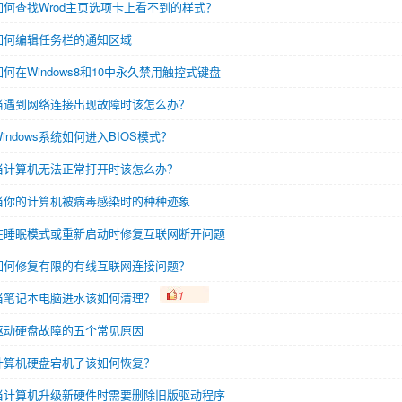
如何查找Wrod主页选项卡上看不到的样式？
如何编辑任务栏的通知区域
如何在Windows8和10中永久禁用触控式键盘
当遇到网络连接出现故障时该怎么办？
Windows系统如何进入BIOS模式？
当计算机无法正常打开时该怎么办？
当你的计算机被病毒感染时的种种迹象
在睡眠模式或重新启动时修复互联网断开问题
如何修复有限的有线互联网连接问题？
1
当笔记本电脑进水该如何清理？
驱动硬盘故障的五个常见原因
计算机硬盘宕机了该如何恢复？
当计算机升级新硬件时需要删除旧版驱动程序