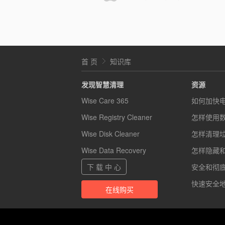
首 页
知识库
发现智慧清理
资源
Wise Care 365
如何加快
Wise Registry Cleaner
怎样使用
Wise Disk Cleaner
怎样清理
Wise Data Recovery
怎样隐藏
下 载 中 心
安全和彻底的
快速安全地
在线购买