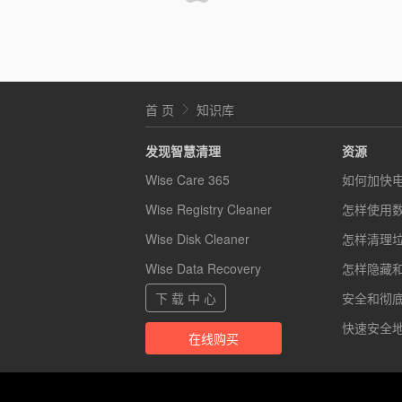
首 页
知识库
发现智慧清理
资源
Wise Care 365
如何加快
Wise Registry Cleaner
怎样使用
Wise Disk Cleaner
怎样清理
Wise Data Recovery
怎样隐藏
下 载 中 心
安全和彻底的
快速安全地
在线购买