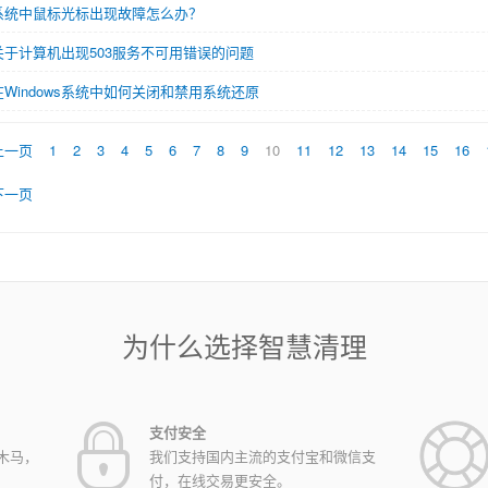
系统中鼠标光标出现故障怎么办？
关于计算机出现503服务不可用错误的问题
在Windows系统中如何关闭和禁用系统还原
上一页
1
2
3
4
5
6
7
8
9
10
11
12
13
14
15
16
下一页
为什么选择智慧清理
支付安全
木马，
我们支持国内主流的支付宝和微信支
付，在线交易更安全。