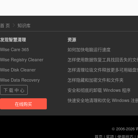
首 页
知识库
发现智慧清理
资源
Wise Care 365
如何加快电脑运行速度
Wise Registry Cleaner
怎样使用数据恢复工具找回丢失的文
Wise Disk Cleaner
怎样清理垃圾文件释放更多可用磁盘
Wise Data Recovery
怎样隐藏和加密文件和文件夹
下 载 中 心
安全和彻底的卸载 Windows 程序
快速安全地清理和优化 Windows 注
在线购买
© 2006-2026
首页
|
奖项
|
使用技巧
|