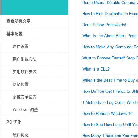
Home Users: Disable Cortana v
How to Find Duplicates in Exce
查看所有文章
Don’t Reuse Passwords!
基本配置
What Is the About:Blank Page
硬件设置
How to Make Any Computer Bo
Want to Browse Faster? Stop C
操作系统安装
What is a DLL?
实用软件安装
When’s the Best Time to Buy 
网络设置
How Do You Get Firefox to Uti
系统安全设置
4 Methods to Log Out in Wind
Windows 调整
How to Refresh Windows 10
PC 优化
How to See How Long Until You
硬件优化
How Many Times can You For