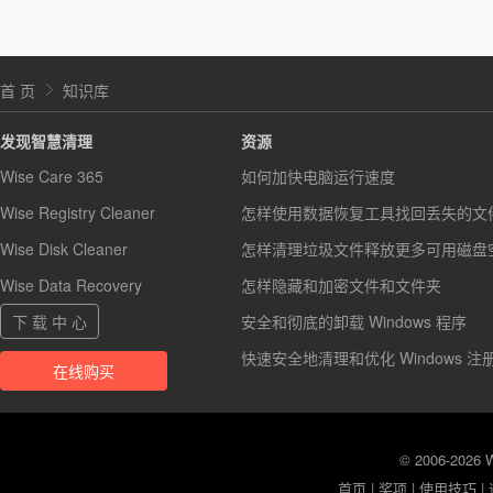
首 页
知识库
发现智慧清理
资源
Wise Care 365
如何加快电脑运行速度
Wise Registry Cleaner
怎样使用数据恢复工具找回丢失的文
Wise Disk Cleaner
怎样清理垃圾文件释放更多可用磁盘
Wise Data Recovery
怎样隐藏和加密文件和文件夹
下 载 中 心
安全和彻底的卸载 Windows 程序
快速安全地清理和优化 Windows 注
在线购买
© 2006-2026
首页
|
奖项
|
使用技巧
|