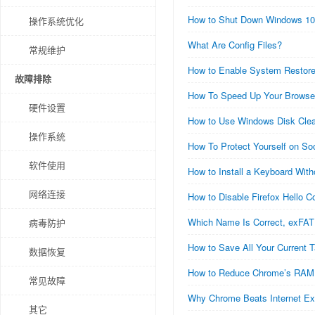
How to Shut Down Windows 10 
操作系统优化
What Are Config Files?
常规维护
How to Enable System Restor
故障排除
How To Speed Up Your Browse
硬件设置
How to Use Windows Disk Clea
操作系统
How To Protect Yourself on So
软件使用
How to Install a Keyboard Wit
网络连接
How to Disable Firefox Hello C
Which Name Is Correct, exFAT
病毒防护
How to Save All Your Current T
数据恢复
How to Reduce Chrome’s RAM
常见故障
Why Chrome Beats Internet Ex
其它