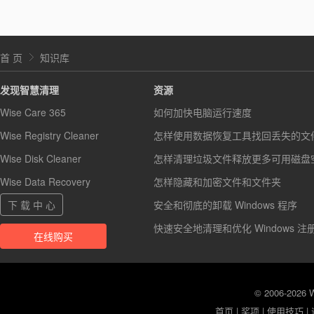
首 页
知识库
发现智慧清理
资源
Wise Care 365
如何加快电脑运行速度
Wise Registry Cleaner
怎样使用数据恢复工具找回丢失的文
Wise Disk Cleaner
怎样清理垃圾文件释放更多可用磁盘
Wise Data Recovery
怎样隐藏和加密文件和文件夹
下 载 中 心
安全和彻底的卸载 Windows 程序
快速安全地清理和优化 Windows 注
在线购买
© 2006-2026
首页
|
奖项
|
使用技巧
|