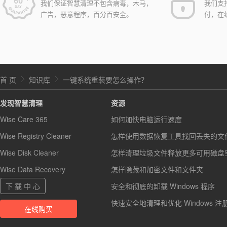
我们保证智慧清理不包含病毒，木马，
我们支
广告，恶意程序，百分百安全。
付，在
首 页
知识库
一键系统重装要怎么操作？
发现智慧清理
资源
Wise Care 365
如何加快电脑运行速度
Wise Registry Cleaner
怎样使用数据恢复工具找回丢失的文
Wise Disk Cleaner
怎样清理垃圾文件释放更多可用磁盘
Wise Data Recovery
怎样隐藏和加密文件和文件夹
下 载 中 心
安全和彻底的卸载 Windows 程序
快速安全地清理和优化 Windows 注
在线购买