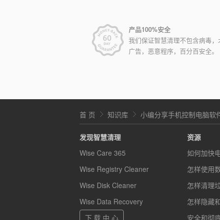
产品100%安全
我们保证智慧清理不包含病毒，
广告，恶意程序，百分百安全。
首 页
知识库
小编分享手机控制电脑软
发现智慧清理
资源
Wise Care 365
如何加快
Wise Registry Cleaner
怎样使用
Wise Disk Cleaner
怎样清理
Wise Data Recovery
怎样隐藏
下 载 中 心
安全和彻底的