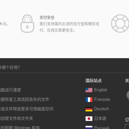
支付安全
木马，
我们支持国内主流的支付宝和微信支
付，在线交易更安全。
件哪个好用？
国际站点
关
电脑运行速度
English
数据恢复工具找回丢失的文件
Français
垃圾文件释放更多可用磁盘空间
Deutsch
和加密文件和文件夹
日本語
订
卸载 Windows 程序
Pусский