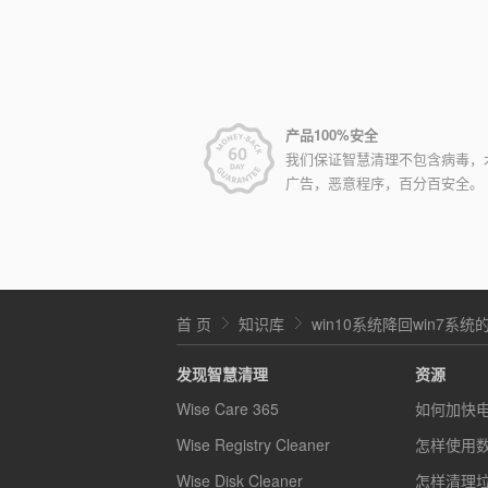
产品100%安全
我们保证智慧清理不包含病毒，
广告，恶意程序，百分百安全。
首 页
知识库
win10系统降回win7系
发现智慧清理
资源
Wise Care 365
如何加快
Wise Registry Cleaner
怎样使用
Wise Disk Cleaner
怎样清理