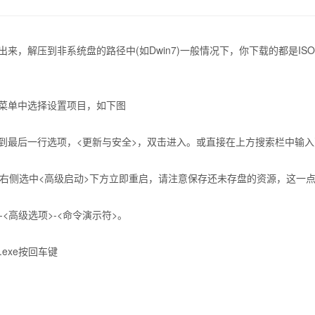
压出来，解压到非系统盘的路径中(如Dwin7)一般情况下，你下载的都是
菜单中选择设置项目，如下图
到最后一行选项，<更新与安全>，双击进入。或直接在上方搜索栏中输
在右侧选中<高级启动>下方立即重启，请注意保存还未存盘的资源，这一
<高级选项>-<命令演示符>。
p.exe按回车键