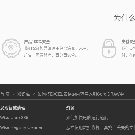
为什
产品100%安全
支付安
我们保证智慧清理不包含病毒，木马，
我们支
广告，恶意程序，百分百安全。
付，在
首 页
知识库
如何将EXCEL表格的内容导入到CorelDRAW中
发现智慧清理
资源
Wise Care 365
如何加快电脑运行速度
Wise Registry Cleaner
怎样使用数据恢复工具找回丢失的文