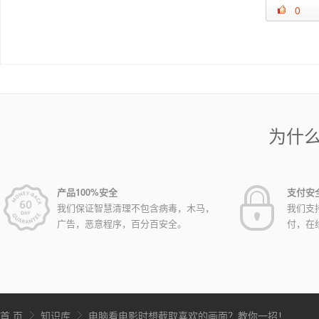
0
为什
产品100%安全
支付安
我们保证智慧清理不包含病毒，木马，
我们支
广告，恶意程序，百分百安全。
付，在
首 页
知识库
电脑看电影时想截取喜欢的画面？教你一招！