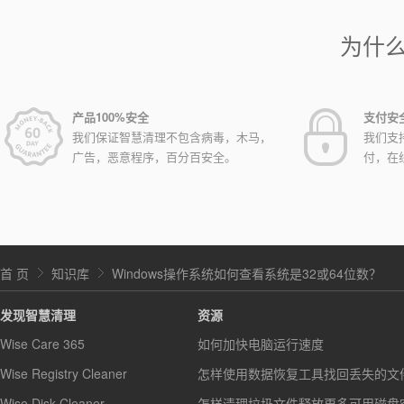
为什
产品100%安全
支付安
我们保证智慧清理不包含病毒，木马，
我们支
广告，恶意程序，百分百安全。
付，在
首 页
知识库
Windows操作系统如何查看系统是32或64位数？
发现智慧清理
资源
Wise Care 365
如何加快电脑运行速度
Wise Registry Cleaner
怎样使用数据恢复工具找回丢失的文
Wise Disk Cleaner
怎样清理垃圾文件释放更多可用磁盘