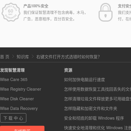
产品100%安全
支付安
我们保证智慧清理不包含病毒，木马，
我们支
广告，恶意程序，百分百安全。
付，在
首 页
知识库
右键文件打开方式选错时如何恢复？
发现智慧清理
资源
Wise Care 365
如何加快电脑运行速度
Wise Registry Cleaner
怎样使用数据恢复工具找回丢失的文
Wise Disk Cleaner
怎样清理垃圾文件释放更多可用磁盘
Wise Data Recovery
怎样隐藏和加密文件和文件夹
下 载 中 心
安全和彻底的卸载 Windows 程序
快速安全地清理和优化 Windows 注