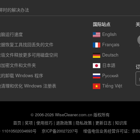
现蓝屏时的解决办法
国际站点
关
电脑运行速度
English
数据恢复工具找回丢失的文件
Français
垃圾文件释放更多可用磁盘空间
Deutsch
和加密文件和文件夹
日本語
订
卸载 Windows 程序
Pусский
清理和优化 Windows 注册表
Tiếng Việt
© 2006-2026 WiseCleaner.com.cn 版权所有
首页
|
奖项
|
使用技巧
|
退款政策
|
隐私政策
|
更新日志
|
知识库
1010502034693号
京ICP备20027237号
增值电信业务经营许可证：京B2-2