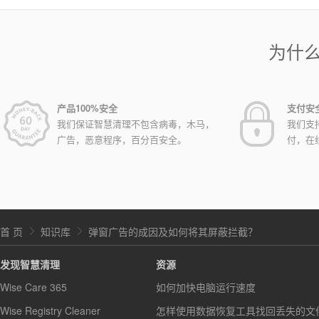
为什
产品100%安全
支付安
我们保证智慧清理不包含病毒，木马，
我们支
广告，恶意程序，百分百安全。
付，在
首 页
知识库
弹窗广告的成因及如何将其屏蔽拦截？
发现智慧清理
资源
Wise Care 365
如何加快电脑运行速度
Wise Registry Cleaner
怎样使用数据恢复工具找回丢失的文