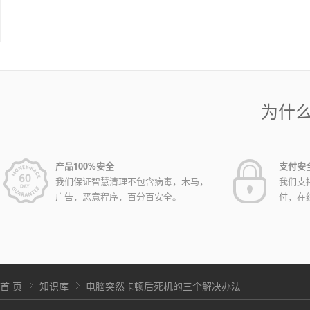
为什
产品100%安全
支付安
我们保证智慧清理不包含病毒，木马，
我们支
广告，恶意程序，百分百安全。
付，在
首 页
知识库
电脑突然卡顿后死机的三个解决办法