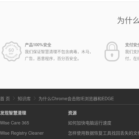
为什
产品100%安全
支付安
我们保证智慧清理不包含病毒，木马，
我们支
广告，恶意程序，百分百安全。
付，在
首 页
知识库
为什么Chrome会击败IE浏览器和EDGE
发现智慧清理
资源
Wise Care 365
如何加快电脑运行速度
Wise Registry Cleaner
怎样使用数据恢复工具找回丢失的文