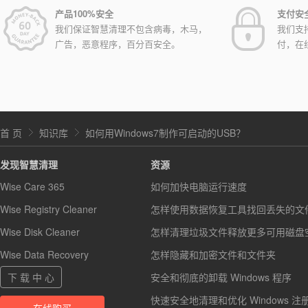
产品100%安全
支付安
我们保证智慧清理不包含病毒，木马，
我们支
广告，恶意程序，百分百安全。
付，在
首 页
知识库
如何用Windows7制作可启动的USB？
发现智慧清理
资源
Wise Care 365
如何加快电脑运行速度
Wise Registry Cleaner
怎样使用数据恢复工具找回丢失的文
Wise Disk Cleaner
怎样清理垃圾文件释放更多可用磁盘
Wise Data Recovery
怎样隐藏和加密文件和文件夹
下 载 中 心
安全和彻底的卸载 Windows 程序
快速安全地清理和优化 Windows 注