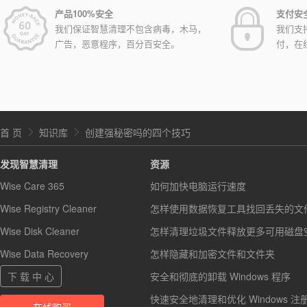
产品100%安全
支付安
我们保证智慧清理不包含病毒，木马，
我们支
广告，恶意程序，百分百安全。
付，在
首 页
知识库
创建强秘密吗的四个技巧
发现智慧清理
资源
Wise Care 365
如何加快电脑运行速度
Wise Registry Cleaner
怎样使用数据恢复工具找回丢失的文
Wise Disk Cleaner
怎样清理垃圾文件释放更多可用磁盘
Wise Data Recovery
怎样隐藏和加密文件和文件夹
下 载 中 心
安全和彻底的卸载 Windows 程序
快速安全地清理和优化 Windows 注