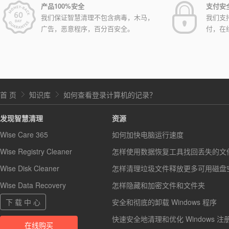
产品100%安全
支付安
我们保证智慧清理不包含病毒，木马，
我们支
广告，恶意程序，百分百安全。
付，在
首 页
知识库
如何查看登录计算机的记录？
发现智慧清理
资源
Wise Care 365
如何加快电脑运行速度
Wise Registry Cleaner
怎样使用数据恢复工具找回丢失的文
Wise Disk Cleaner
怎样清理垃圾文件释放更多可用磁盘
Wise Data Recovery
怎样隐藏和加密文件和文件夹
下 载 中 心
安全和彻底的卸载 Windows 程序
快速安全地清理和优化 Windows 注
在线购买