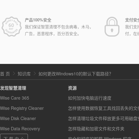
产品100%安全
支付安
我们保证智慧清理不包含病毒，木马，
我们支
广告，恶意程序，百分百安全。
付，在
首 页
知识库
如何更改Windows10的默认下载路径？
发现智慧清理
资源
Wise Care 365
如何加快电脑运行速度
Wise Registry Cleaner
怎样使用数据恢复工具找回丢失的文
Wise Disk Cleaner
怎样清理垃圾文件释放更多可用磁盘
Wise Data Recovery
怎样隐藏和加密文件和文件夹
下 载 中 心
安全和彻底的卸载 Windows 程序