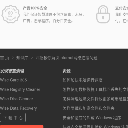
产品100%安全
支付安
我们保证智慧清理不包含病毒，木马，
我们支
广告，恶意程序，百分百安全。
付，在
首 页
知识库
四招教你解决Internet网络连接问题
发现智慧清理
资源
Wise Care 365
如何加快电脑运行速度
Wise Registry Cleaner
怎样使用数据恢复工具找回丢失的文
Wise Disk Cleaner
怎样清理垃圾文件释放更多可用磁盘
Wise Data Recovery
怎样隐藏和加密文件和文件夹
下 载 中 心
安全和彻底的卸载 Windows 程序
快速安全地清理和优化 Windows 注