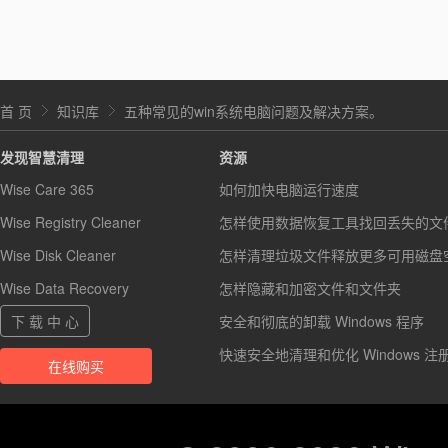
首 页
知识库
五种常见的win系统电脑问题及解决方案。
发现智慧清理
资源
Wise Care 365
如何加快电脑运行速度
Wise Registry Cleaner
怎样使用数据恢复工具找回丢失的文
Wise Disk Cleaner
怎样清理垃圾文件释放更多可用磁盘
Wise Data Recovery
怎样隐藏和加密文件和文件夹
下 载 中 心
安全和彻底的卸载 Windows 程序
快速安全地清理和优化 Windows 注
在线购买