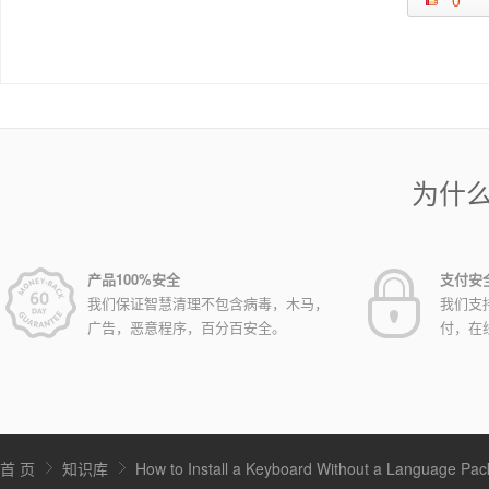
0
为什
产品100%安全
支付安
我们保证智慧清理不包含病毒，木马，
我们支
广告，恶意程序，百分百安全。
付，在
首 页
知识库
How to Install a Keyboard Without a Language Pac