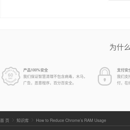
为什
产品100%安全
支付安
我们保证智慧清理不包含病毒，木马，
我们支
广告，恶意程序，百分百安全。
付，在
首 页
知识库
How to Reduce Chrome’s RAM Usage