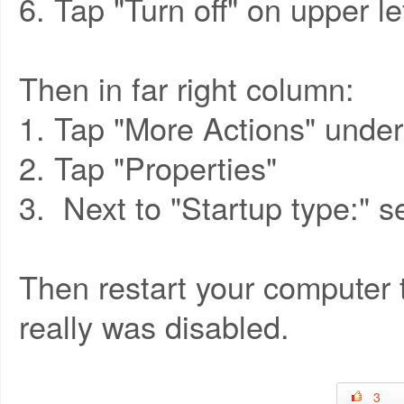
6. Tap "Turn off" on upper le
Then in far right column:
1. Tap "More Actions" unde
2. Tap "Properties"
3. Next to "Startup type:" s
Then restart your computer
really was disabled.
3