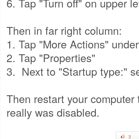
6. Tap "Turn off" on upper le
Then in far right column:
1. Tap "More Actions" unde
2. Tap "Properties"
3. Next to "Startup type:" s
Then restart your computer
really was disabled.
3