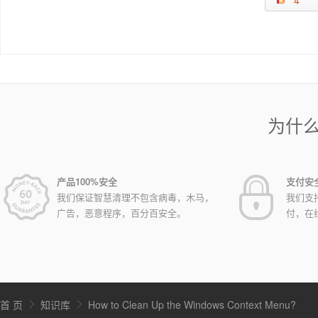
4
为什
产品100%安全
支付安
我们保证智慧清理不包含病毒，木马，
我们支
广告，恶意程序，百分百安全。
付，在
首 页
知识库
How to Clean Up the Windows Context Menu?