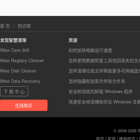
首 页
知识库
发现智慧清理
资源
Wise Care 365
如何加快电脑运行速度
Wise Registry Cleaner
怎样使用数据恢复工具找回丢失的文
Wise Disk Cleaner
怎样清理垃圾文件释放更多可用磁盘
Wise Data Recovery
怎样隐藏和加密文件和文件夹
下 载 中 心
安全和彻底的卸载 Windows 程序
快速安全地清理和优化 Windows 注
在线购买
© 2006-2026
首页
|
奖项
|
使用技巧
|