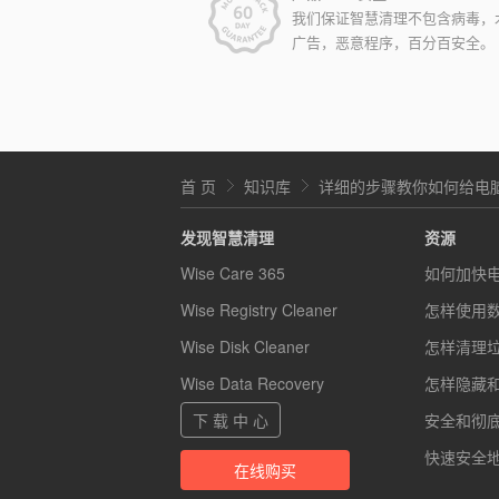
我们保证智慧清理不包含病毒，
广告，恶意程序，百分百安全。
首 页
知识库
详细的步骤教你如何给电
发现智慧清理
资源
Wise Care 365
如何加快
Wise Registry Cleaner
怎样使用
Wise Disk Cleaner
怎样清理
Wise Data Recovery
怎样隐藏
下 载 中 心
安全和彻底的
快速安全地
在线购买