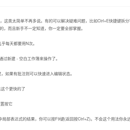
+F查找，这类太简单不再多说。有的可以解决疑难问题，比如Ctrl+E快捷
用的，而且新手不一定知道，你一定要全部掌握。
，几乎每天都要用N次。
用通过新建 - 空白工作簿来操作了。
注会新建，如果有批注则可以快速进入编辑状态。
有比这个更快的了
定位置按它
局部表达式的结果，你可以按F9键(返回按Ctrl+Z)。不会这个用法你永远