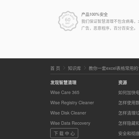
产品100%安全
我们保证智慧清理不包含病毒，
广告，恶意程序，百分百安全。
首 页
知识库
教你一套excel表格常用的
发现智慧清理
资源
Wise Care 365
如何加快
Wise Registry Cleaner
怎样使用
Wise Disk Cleaner
怎样清理
Wise Data Recovery
怎样隐藏
下 载 中 心
安全和彻底的