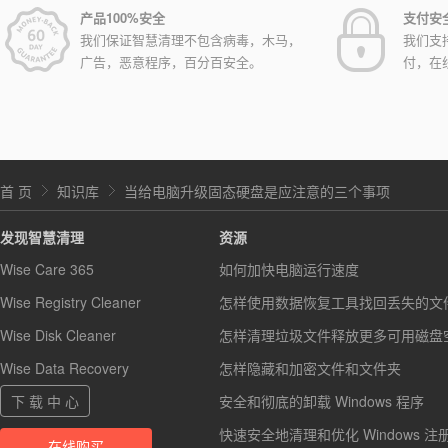
产品100%安全
支付安
我们保证智慧清理不包含病毒，木马，
我们支
广告，恶意程序，百分百安全。
付，在
首 页
知识库
当给电脑升级固态硬盘是应注意的三个事项
发现智慧清理
资源
Wise Care 365
如何加快电脑运行速度
Wise Registry Cleaner
怎样使用数据恢复工具找回丢失的文
Wise Disk Cleaner
怎样清理垃圾文件释放更多可用磁盘
Wise Data Recovery
怎样隐藏和加密文件和文件夹
下 载 中 心
安全和彻底的卸载 Windows 程序
快速安全地清理和优化 Windows 注
在线购买