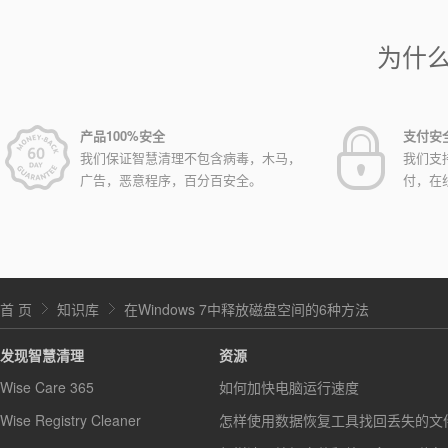
为什
产品100%安全
支付安
我们保证智慧清理不包含病毒，木马，
我们支
广告，恶意程序，百分百安全。
付，在
首 页
知识库
在Windows 7中释放磁盘空间的6种方法
发现智慧清理
资源
Wise Care 365
如何加快电脑运行速度
Wise Registry Cleaner
怎样使用数据恢复工具找回丢失的文